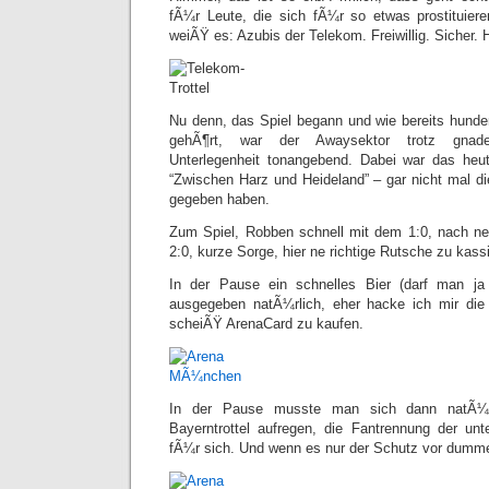
fÃ¼r Leute, die sich fÃ¼r so etwas prostituier
weiÃŸ es: Azubis der Telekom. Freiwillig. Sicher. H
Nu denn, das Spiel begann und wie bereits hund
gehÃ¶rt, war der Awaysektor trotz gnade
Unterlegenheit tonangebend. Dabei war das heut
“Zwischen Harz und Heideland” – gar nicht mal die
gegeben haben.
Zum Spiel, Robben schnell mit dem 1:0, nach ne
2:0, kurze Sorge, hier ne richtige Rutsche zu kass
In der Pause ein schnelles Bier (darf man ja
ausgegeben natÃ¼rlich, eher hacke ich mir die
scheiÃŸ ArenaCard zu kaufen.
In der Pause musste man sich dann natÃ¼r
Bayerntrottel aufregen, die Fantrennung der un
fÃ¼r sich. Und wenn es nur der Schutz vor dumm