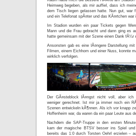
Heimweg begeben, als mir auffiel, dass ich mei
dem Tisch liegen gelassen hatte. Nun gut, war 
und ein Telefonat spÃ¤ter und das KÃ¤rtchen war
Im Stadion wurden ein paar Tickets gegen Wer
Mann und die Frau gebracht und dann ging es 
hatte gemeinsam mit der Szene einen Dank fÃ¼r da
Ansonsten gab es eine lÃ¤ngere Darstellung mit
Filmen, einem Eichhorn und einer Nuss, konnte m
wirklich verfolgen.
Der GÃ¤steblock lÃ¤ngst nicht voll, aber ich 
weniger gerechnet. Ist mir ja immer noch ein RÃ
Szenen entwickeln kÃ¶nnen. Als ich vor knapp ze
Hoffenheim war, da waren da ein paar Leute aus d
Nachdem die SAP-Truppe in den ersten Minuten
kam der magische BTSV besser ins Spiel und 
bereits das 1:0 durch Torsten Oehrl erzielen –