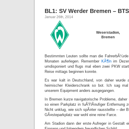
BL1: SV Werder Bremen – BTS
Januar 26th, 2014
Weserstadion,
Bremen
Bestimmten Leuten sollte man die FahrerbÃ¼rde
Monaten auferlegen. Remember
KÃ¶ln
im Dezem
umdisponiert und flugs mal eben zwei PKW start
Reise mittags beginnen konnte.
Es war kalt in Deutschland, von daher wurde a
heimischer Kleiderschrank so bot. Ich sag mal
unserem Equipment anders ausgegangen.
In Bremen kurze navigatorische Probleme, daher
so einen Parkplatz in fuÃŸlÃ¤ufiger Entfernung z
Nicht unklug, wie sich spÃ¤ter rausstellte – der 
GÃ¤steparkplatz war wohl eine reine Farce.
Am Stadion dann der erste Aufreger in Gestalt 
Eingang und folgendem freundlichen Schild: