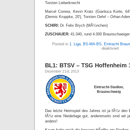
Torsten Lieberknecht
Marcel Correia, Kevin Kratz (Gianluca Korte, 64′
(Dennis Kruppke, 20′), Torsten Oehrl – Orhan Ade
SCHIRI:
Dr. Felix Brych (MÃ¼nchen)
ZUSCHAUER:
41.040, rund 4.000 Braunschweiger
Posted in
1. Liga
,
BS-MA-BS
,
Eintracht Brau
für
deaktiviert
BL1:
SV
Werde
BL1: BTSV – TSG Hoffenheim 1
Breme
–
Dezember 21st, 2013
BTSV
0:0
Eintracht-Stadion,
Braunschweig
Das letzte Heimspiel des Jahres ist ja fÃ¼r den 
fÃ¼r eine Niederlage gut, andererseits sind wir ja
anders!
Kaum hatte mich die bessere HÃ¤lfte am Stadion 