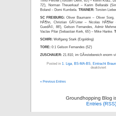
Timo Perthel (Torsten Oehrl, 83′) – Kevin Kratz, 
72′), Norman Theuerkauf – Karim Bellarabi (Si
Boland – Domi Kumbela.
TRAINER:
Torsten Liebe
SC FREIBURG:
Oliver Baumann – Oliver Sorg, 
HÃ¶hn, Christian GÃ¼nter – Nicolas HÃ¶fler 
GuedÃ©, 88′), Gelson Fernandes, Admir Mehmedi
Vaclav Pilar (Sebastian Kerk, 65′) – Mike Hanke.
SCHIRI:
Wolfgang Stark (Ergolding)
TORE:
0:1 Gelson Fernandes (52′)
ZUSCHAUER:
21.810, im GÃ¤stebereich enorm vie
Posted in
1. Liga
,
BS-MA-BS
,
Eintracht Brau
für
deaktiviert
BL1:
BTSV
–
« Previous Entries
SC
Freibu
0:1
(0:0)
Groundhopping Blog i
Entries (RSS