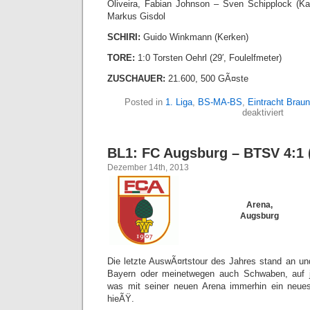
Oliveira, Fabian Johnson – Sven Schipplock (Kai
Markus Gisdol
SCHIRI:
Guido Winkmann (Kerken)
TORE:
1:0 Torsten Oehrl (29′, Foulelfmeter)
ZUSCHAUER:
21.600, 500 GÃ¤ste
Posted in
1. Liga
,
BS-MA-BS
,
Eintracht Brau
für
deaktiviert
BL1:
BTSV
–
BL1: FC Augsburg – BTSV 4:1 (
TSG
Hoffen
Dezember 14th, 2013
1:0
(1:0)
Arena,
Augsburg
Die letzte AuswÃ¤rtstour des Jahres stand an und
Bayern oder meinetwegen auch Schwaben, auf j
was mit seiner neuen Arena immerhin ein neues
hieÃŸ.