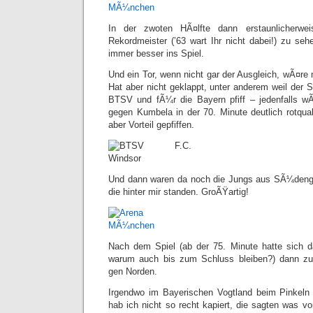
In der zwoten HÃ¤lfte dann erstaunlicherwe
Rekordmeister (’63 wart Ihr nicht dabei!) zu s
immer besser ins Spiel.
Und ein Tor, wenn nicht gar der Ausgleich, wÃ¤re
Hat aber nicht geklappt, unter anderem weil der 
BTSV und fÃ¼r die Bayern pfiff – jedenfalls wÃ
gegen Kumbela in der 70. Minute deutlich rotqual
aber Vorteil gepfiffen.
Und dann waren da noch die Jungs aus SÃ¼deng
die hinter mir standen. GroÃŸartig!
Nach dem Spiel (ab der 75. Minute hatte sich da
warum auch bis zum Schluss bleiben?) dann z
gen Norden.
Irgendwo im Bayerischen Vogtland beim Pinkeln n
hab ich nicht so recht kapiert, die sagten was v