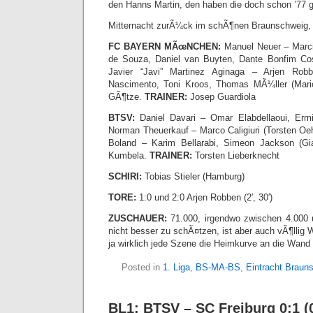
den Hanns Martin, den haben die doch schon ’77 
Mitternacht zurÃ¼ck im schÃ¶nen Braunschweig, Ei
FC BAYERN MÃœNCHEN:
Manuel Neuer – Marcio
de Souza, Daniel van Buyten, Dante Bonfim Co
Javier “Javi” Martinez Aginaga – Arjen Rob
Nascimento, Toni Kroos, Thomas MÃ¼ller (Mari
GÃ¶tze.
TRAINER:
Josep Guardiola
BTSV:
Daniel Davari – Omar Elabdellaoui, Erm
Norman Theuerkauf – Marco Caligiuri (Torsten Oehr
Boland – Karim Bellarabi, Simeon Jackson (Gi
Kumbela.
TRAINER:
Torsten Lieberknecht
SCHIRI:
Tobias Stieler (Hamburg)
TORE:
1:0 und 2:0 Arjen Robben (2′, 30′)
ZUSCHAUER:
71.000, irgendwo zwischen 4.000 
nicht besser zu schÃ¤tzen, ist aber auch vÃ¶llig
ja wirklich jede Szene die Heimkurve an die Wand
Posted in
1. Liga
,
BS-MA-BS
,
Eintracht Braun
BL1: BTSV – SC Freiburg 0:1 (