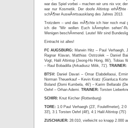
war das Spiel vorbei – machen wir uns nix vor, der
war nur Kosmetik. Der doofe Altintop erhÃ¶hte
schÃ¶ner AuswÃ¤rtsausklang des Jahres 2013.
Trotzdem – und das mÃ¶chte ich hier noch mal g
ich die “Wir wollen Euch kÃ¤mpfen sehen”-Ru
Wenigen beschÃ¤mend. Leute! Wir sind Bundeslig
Eintracht ist alles!
FC AUGSBURG:
Marwin Hitz – Paul Verhaegh, J
Ragnar Klavan, Matthias Ostrzolek – Daniel B
Vogt, Halil Altintop (Jeong-Ho Hong, 86′), Tobias 
– Raul Bobadilla (Arkadiusz Milik, 71′).
TRAINER:
BTSV:
Daniel Davari – Omar Elabdellaoui, Ermin
Norman Theuerkauf – Kevin Kratz (Gianluca Korte,
Boland (Domi Kumbela, 46′) – Karim Bellarabi (De
Oehrl – Orhan Ademi.
TRAINER:
Torsten Lieberkn
SCHIRI:
Knut Kircher (Rottenburg)
TORE:
1:0 Paul Verhaegh (23′, Foulelfmeter), 2:
33′), 3:1 Torsten Oehrl (48′), 4:1 Halil Altintop (75′)
ZUSCHAUER:
28.010, vielleicht so knapp 2.000 