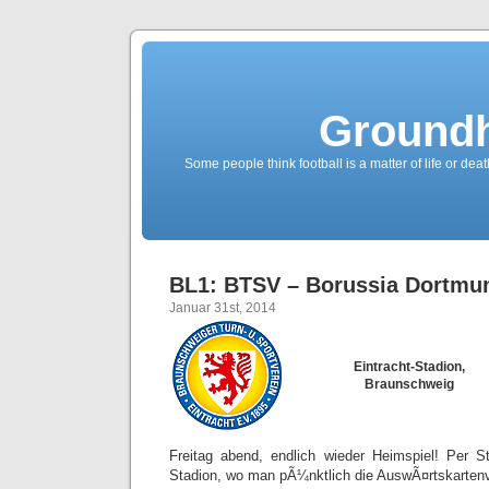
Groundh
Some people think football is a matter of life or death
BL1: BTSV – Borussia Dortmun
Januar 31st, 2014
Eintracht-Stadion,
Braunschweig
Freitag abend, endlich wieder Heimspiel! Per
Stadion, wo man pÃ¼nktlich die AuswÃ¤rtskarten