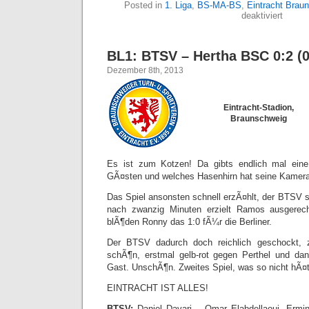
Posted in
1. Liga
,
BS-MA-BS
,
Eintracht Brau
für
deaktiviert
BL1:
FC
Augsb
BL1: BTSV – Hertha BSC 0:2 (0
–
BTSV
Dezember 8th, 2013
4:1
(3:0)
Eintracht-Stadion,
Braunschweig
Es ist zum Kotzen! Da gibts endlich mal ein
GÃ¤sten und welches Hasenhirn hat seine Kamer
Das Spiel ansonsten schnell erzÃ¤hlt, der BTSV s
nach zwanzig Minuten erzielt Ramos ausgere
blÃ¶den Ronny das 1:0 fÃ¼r die Berliner.
Der BTSV dadurch doch reichlich geschockt, z
schÃ¶n, erstmal gelb-rot gegen Perthel und d
Gast. UnschÃ¶n. Zweites Spiel, was so nicht hÃ
EINTRACHT IST ALLES!
BTSV:
Daniel Davari – Omar Elabdellaoui, Ermin