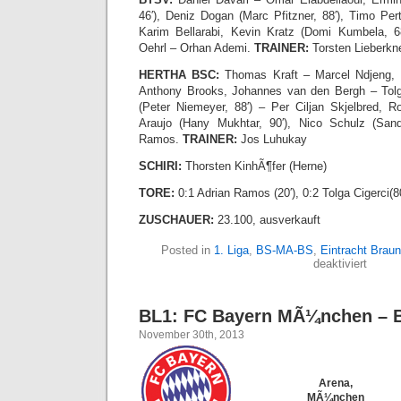
46′), Deniz Dogan (Marc Pfitzner, 88′), Timo Pe
Karim Bellarabi, Kevin Kratz (Domi Kumbela, 68
Oehrl – Orhan Ademi.
TRAINER:
Torsten Lieberkn
HERTHA BSC:
Thomas Kraft – Marcel Ndjeng, 
Anthony Brooks, Johannes van den Bergh – Tolg
(Peter Niemeyer, 88′) – Per Ciljan Skjelbred, 
Araujo (Hany Mukhtar, 90′), Nico Schulz (San
Ramos.
TRAINER:
Jos Luhukay
SCHIRI:
Thorsten KinhÃ¶fer (Herne)
TORE:
0:1 Adrian Ramos (20′), 0:2 Tolga Cigerci(80
ZUSCHAUER:
23.100, ausverkauft
Posted in
1. Liga
,
BS-MA-BS
,
Eintracht Brau
für
deaktiviert
BL1:
BTSV
–
BL1: FC Bayern MÃ¼nchen – B
Hertha
BSC
November 30th, 2013
0:2
(0:1)
Arena,
MÃ¼nchen