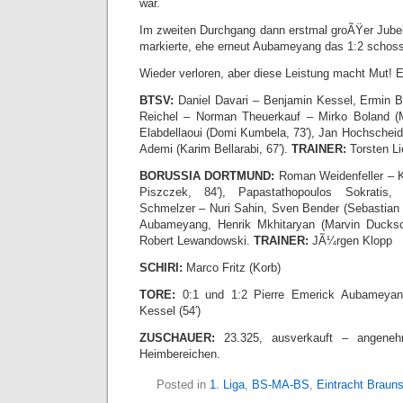
war.
Im zweiten Durchgang dann erstmal groÃŸer Jubel
markierte, ehe erneut Aubameyang das 1:2 schoss
Wieder verloren, aber diese Leistung macht Mut! Ein
BTSV:
Daniel Davari – Benjamin Kessel, Ermin B
Reichel – Norman Theuerkauf – Mirko Boland (M
Elabdellaoui (Domi Kumbela, 73′), Jan Hochscheid
Ademi (Karim Bellarabi, 67′).
TRAINER:
Torsten Li
BORUSSIA DORTMUND:
Roman Weidenfeller – 
Piszczek, 84′), Papastathopoulos Sokratis
Schmelzer – Nuri Sahin, Sven Bender (Sebastian K
Aubameyang, Henrik Mkhitaryan (Marvin Ducksc
Robert Lewandowski.
TRAINER:
JÃ¼rgen Klopp
SCHIRI:
Marco Fritz (Korb)
TORE:
0:1 und 1:2 Pierre Emerick Aubameyang 
Kessel (54′)
ZUSCHAUER:
23.325, ausverkauft – angene
Heimbereichen.
Posted in
1. Liga
,
BS-MA-BS
,
Eintracht Braun