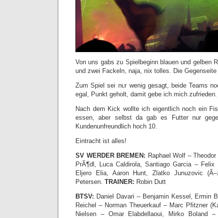
Von uns gabs zu Spielbeginn blauen und gelben Ra
und zwei Fackeln, naja, nix tolles. Die Gegenseite
Zum Spiel sei nur wenig gesagt, beide Teams no
egal, Punkt geholt, damit gebe ich mich zufrieden.
Nach dem Kick wollte ich eigentlich noch ein F
essen, aber selbst da gab es Futter nur gege
Kundenunfreundlich hoch 10.
Eintracht ist alles!
SV WERDER BREMEN:
Raphael Wolf – Theodor 
PrÃ¶dl, Luca Caldirola, Santiago Garcia – Felix 
Eljero Elia, Aaron Hunt, Zlatko Junuzovic (Ã–z
Petersen.
TRAINER:
Robin Dutt
BTSV:
Daniel Davari – Benjamin Kessel, Ermin B
Reichel – Norman Theuerkauf – Marc Pfitzner (Kar
Nielsen – Omar Elabdellaoui, Mirko Boland 