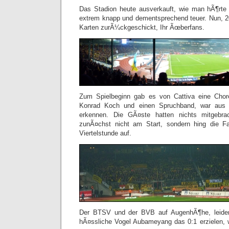
Das Stadion heute ausverkauft, wie man hÃ¶rte
extrem knapp und dementsprechend teuer. Nun, 2
Karten zurÃ¼ckgeschickt, Ihr Ãœberfans.
Zum Spielbeginn gab es von Cattiva eine Chor
Konrad Koch und einen Spruchband, war aus 
erkennen. Die GÃ¤ste hatten nichts mitgebr
zunÃ¤chst nicht am Start, sondern hing die F
Viertelstunde auf.
Der BTSV und der BVB auf AugenhÃ¶he, leider
hÃ¤ssliche Vogel Aubameyang das 0:1 erzielen,