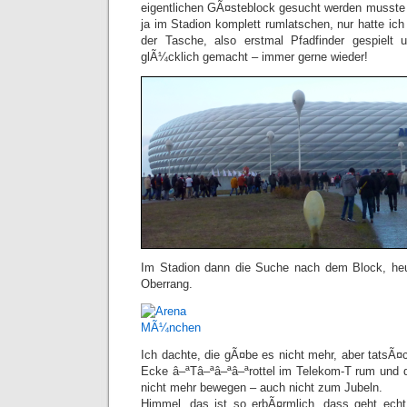
eigentlichen GÃ¤steblock gesucht werden musste
ja im Stadion komplett rumlatschen, nur hatte ic
der Tasche, also erstmal Pfadfinder gespielt
glÃ¼cklich gemacht – immer gerne wieder!
Im Stadion dann die Suche nach dem Block, he
Oberrang.
Ich dachte, die gÃ¤be es nicht mehr, aber tatsÃ¤
Ecke â–ªTâ–ªâ–ªâ–ªrottel im Telekom-T rum und du
nicht mehr bewegen – auch nicht zum Jubeln.
Himmel, das ist so erbÃ¤rmlich, dass geht echt