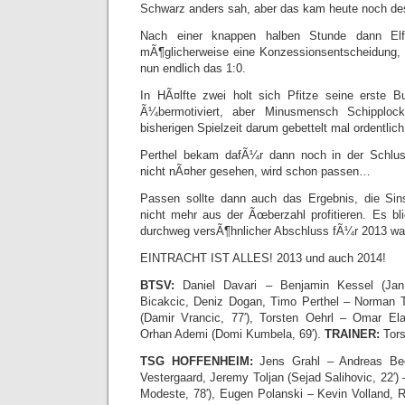
Schwarz anders sah, aber das kam heute noch des
Nach einer knappen halben Stunde dann Elf
mÃ¶glicherweise eine Konzessionsentscheidung,
nun endlich das 1:0.
In HÃ¤lfte zwei holt sich Pfitze seine erste Bu
Ã¼bermotiviert, aber Minusmensch Schipploc
bisherigen Spielzeit darum gebettelt mal ordentlic
Perthel bekam dafÃ¼r dann noch in der Schlus
nicht nÃ¤her gesehen, wird schon passen…
Passen sollte dann auch das Ergebnis, die Si
nicht mehr aus der Ãœberzahl profitieren. Es bl
durchweg versÃ¶hnlicher Abschluss fÃ¼r 2013 wa
EINTRACHT IST ALLES! 2013 und auch 2014!
BTSV:
Daniel Davari – Benjamin Kessel (Jan
Bicakcic, Deniz Dogan, Timo Perthel – Norman T
(Damir Vrancic, 77′), Torsten Oehrl – Omar Ela
Orhan Ademi (Domi Kumbela, 69′).
TRAINER:
Tors
TSG HOFFENHEIM:
Jens Grahl – Andreas Bec
Vestergaard, Jeremy Toljan (Sejad Salihovic, 22′
Modeste, 78′), Eugen Polanski – Kevin Volland, 